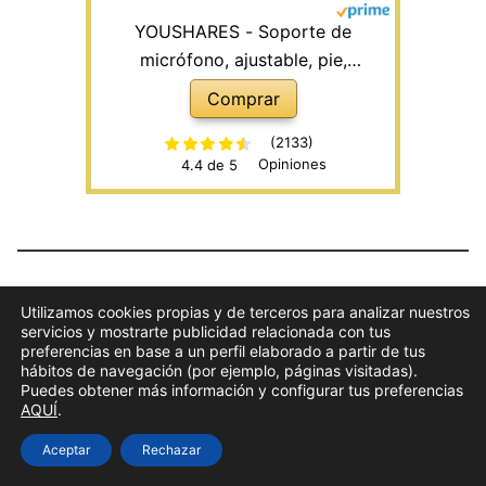
YOUSHARES - Soporte de
micrófono, ajustable, pie,
Utilizamos cookies propias y de terceros para analizar nuestros
servicios y mostrarte publicidad relacionada con tus
profesional, para micrófono de
Comprar
preferencias en base a un perfil elaborado a partir de tus
condensador HyperX
hábitos de navegación (por ejemplo, páginas visitadas).
Puedes obtener más información y configurar tus preferencias
QuadCast/Quadcast S
(2133)
AQUÍ
.
Opiniones
4.4 de 5
Aceptar
Rechazar