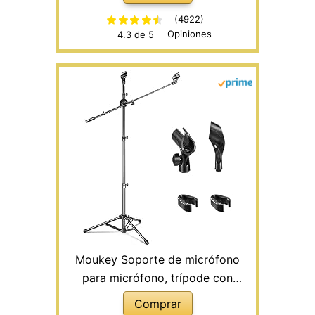
de Micrófono Plegable con
Soporte de Boom, Ultraligero para
(4922)
Opiniones
4.3 de 5
Transporte Fácilmente
Moukey Soporte de micrófono
para micrófono, trípode con
soporte para micrófono con 2
Comprar
soportes antideslizantes y 2