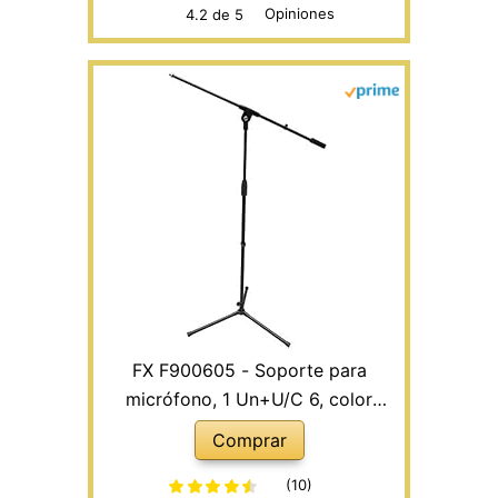
Opiniones
4.2 de 5
FX F900605 - Soporte para
micrófono, 1 Un+U/C 6, color
negro
Comprar
(10)