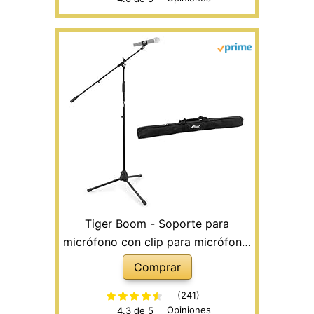
Plegable y Ajustable en Altura
Tiger Boom - Soporte para
micrófono con clip para micrófono,
Plástico con Bolsa, Negro
Comprar
(241)
Opiniones
4.3 de 5