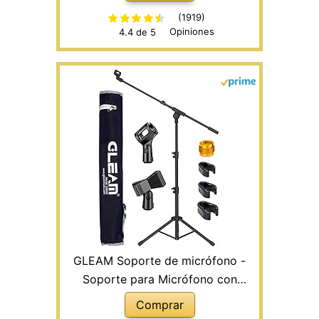
cubiertas de espuma, ajustable
(1919)
Opiniones
4.4 de 5
adecuado para Shure SM7B y
SM58, negro, MMs-3
GLEAM Soporte de micrófono -
Soporte para Micrófono con
Trípode Pluma, con Bolsa de
Comprar
Transporte (Trípode)