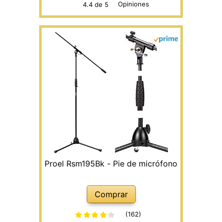
Opiniones
4.4 de 5
Proel Rsm195Bk - Pie de micrófono
Comprar
(162)