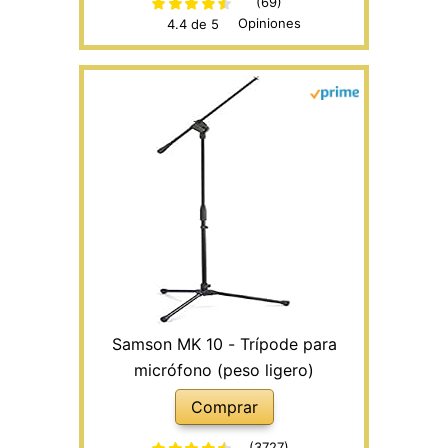
(69)
Opiniones
4.4 de 5
Samson MK 10 - Trípode para
micrófono (peso ligero)
Comprar
(3727)