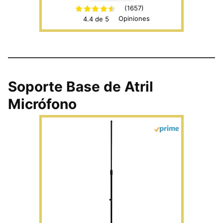
para Conciertos Videoconferencias
(1657)
Opiniones
4.4 de 5
Escenarios CY0239
Soporte Base de Atril
Micrófono