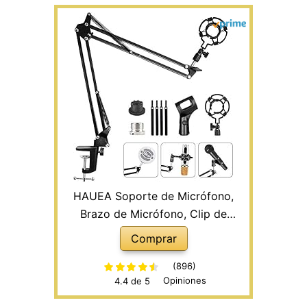
HAUEA Soporte de Micrófono,
Brazo de Micrófono, Clip de
Micrófono, Soporte de Mesa con
Comprar
Brazo Ajustable, con 3/8'' a 5/8''
Adaptador para Blue Yeti Snowball,
(896)
Opiniones
4.4 de 5
para Video TikTok Live Streaming