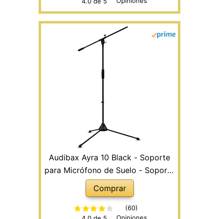
Opiniones
4.0 de 5
Audibax Ayra 10 Black - Soporte
para Micrófono de Suelo - Soporte
con Brazo Regulable y Clip para
Comprar
Micrófono - Pie para Micrófono
con Base de Trípode - Diseño
(60)
Opiniones
4.0 de 5