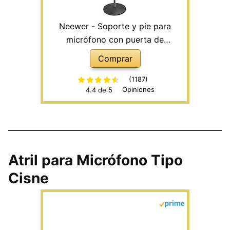
Neewer - Soporte y pie para
micrófono con puerta de
micrófono, ajustable de 100 a 179
Comprar
cm, construcción de hierro con
base redonda sólida desmontable
(1187)
Opiniones
4.4 de 5
para fácil transporte (Negro)
Atril para Micrófono Tipo
Cisne