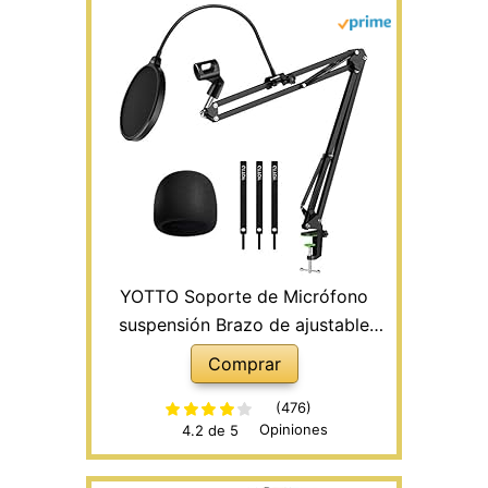
YOTTO Soporte de Micrófono
suspensión Brazo de ajustable
Soporte de micrófono, filtro pop
Comprar
anti pop profesional para
parabrisas, Cubierta de micrófono
(476)
Opiniones
4.2 de 5
de espuma para Blue Yeti, Atadura
de cables