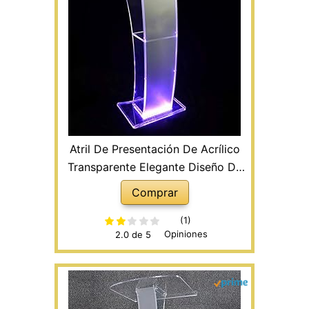
Atril De Presentación De Acrílico
Transparente Elegante Diseño De
Perspex para Iglesias Y
Comprar
Escuelas,Soporte De Información
De Menú De Escritorio De Lectura
(1)
Opiniones
2.0 de 5
De Pie