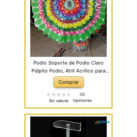
Podio Soporte de Podio Claro
Púlpito Podio, Atril Acrílico para
Iglesia/Boda/Aula/Lugar de
Comprar
Oratoria, Podios de Pie para
Profesores Atriles
(0)
Opiniones
Sin valorar