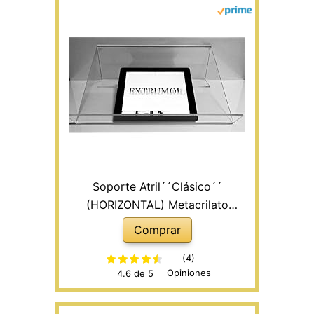
Soporte Atril´´Clásico´´
(HORIZONTAL) Metacrilato
Transparente
Comprar
(4)
Opiniones
4.6 de 5