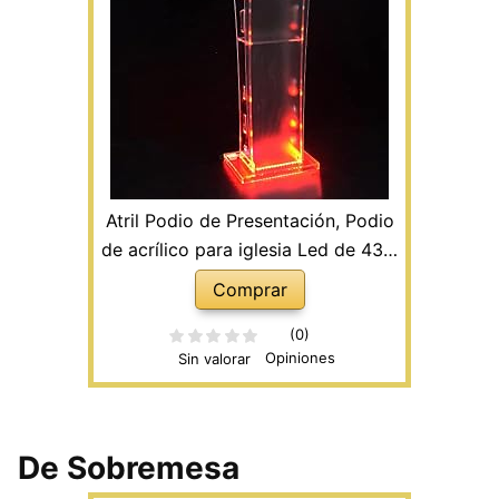
Atril Podio de Presentación, Podio
de acrílico para iglesia Led de 43,5
pulgadas, soporte de podio de
Comprar
acrílico transparente, podio de
oficina de metacrilato
(0)
Opiniones
Sin valorar
transparente, utilizado para el
podio
De Sobremesa