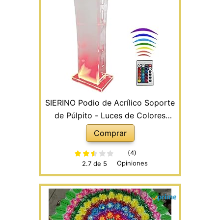
SIERINO Podio de Acrílico Soporte
de Púlpito - Luces de Colores
Púlpito de Conferencia de Acrílico
Comprar
Control Remoto Púlpito de Iglesia
Transparente Púlpito Transparente
(4)
Opiniones
2.7 de 5
Plataforma Multiusos