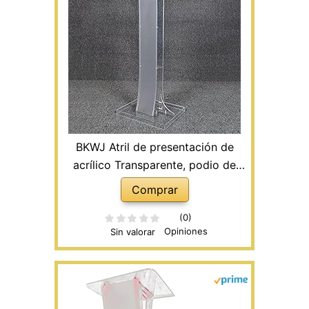
BKWJ Atril de presentación de
acrílico Transparente, podio de
conferencias con luz LED y Control
Comprar
Remoto, Elegante Escritorio de
Lectura de pie, para Bodas en la
(0)
Opiniones
Sin valorar
Oficina de la Iglesia,Without Light