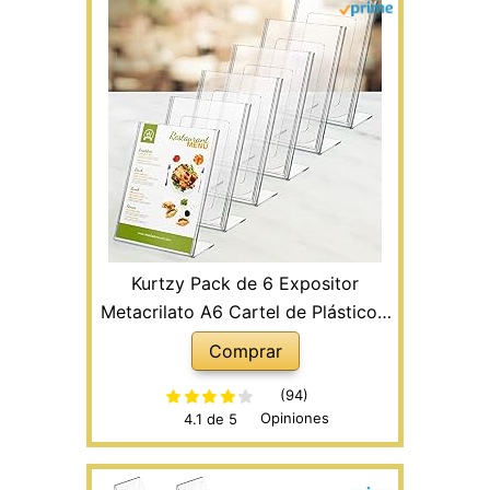
Kurtzy Pack de 6 Expositor
Metacrilato A6 Cartel de Plástico -
Soporte Metacrilato Inclinado en
Comprar
Vertical – Menú Restaurante de
Sobremesa, Cartel Anuncio,
(94)
Opiniones
4.1 de 5
Panfleto, Volante, Soporte Papel y
Foto