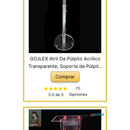
GOJLEX Atril De Púlpito Acrílico
Transparente, Soporte de Púlpito
de Acrílico para Podio 80-130 cm
Comprar
Atril con pie metálico y Bandeja
metacrilato con Amplia Superficie
(1)
Opiniones
5.0 de 5
De Lectura para Conferencias