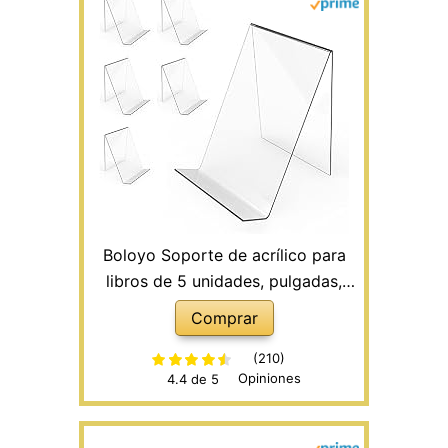
Boloyo Soporte de acrílico para
libros de 5 unidades, pulgadas,
soporte para tableta transparente
Comprar
para mostrar imágenes, libros,
hojas de música, cuadernos, obras
(210)
Opiniones
4.4 de 5
de arte, CD, etc.