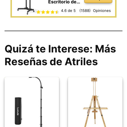
Escritorio de
Pie Móvil con
4.6 de 5
(1588)
Opiniones
Altura
Ajustable,
Escritorio para
Computadora
Quizá te Interese: Más
Portátil con
Ruedas,
Reseñas de Atriles
Estación de
Trabajo de Pie
con Bandeja
Compacta
Ajustable