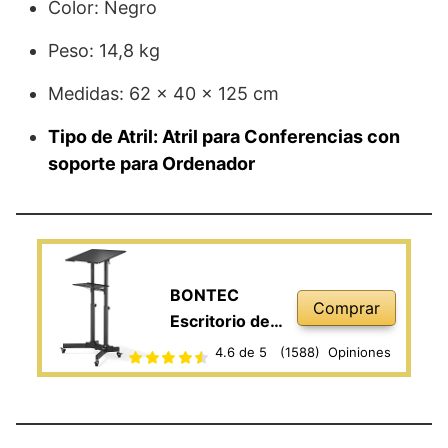
Color: Negro
Peso: 14,8 kg
Medidas: 62 x 40 x 125 cm
Tipo de Atril: Atril para Conferencias con
soporte para Ordenador
BONTEC
Comprar
Escritorio de
Pie Móvil con
4.6 de 5
(1588)
Opiniones
Altura
Ajustable,
Escritorio para